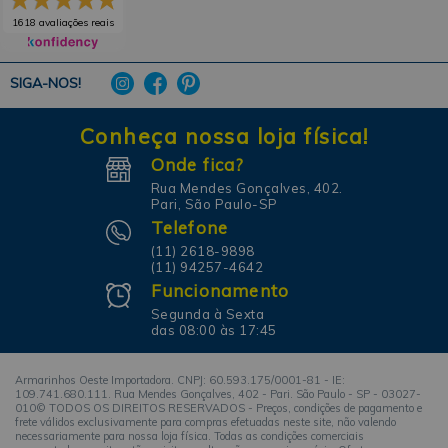
1618 avaliações reais
SIGA-NOS!
Conheça nossa loja física!
Onde fica?
Rua Mendes Gonçalves, 402.
Pari, São Paulo-SP
Telefone
(11) 2618-9898
(11) 94257-4642
Funcionamento
Segunda à Sexta
das 08:00 às 17:45
Armarinhos Oeste Importadora. CNPJ: 60.593.175/0001-81 - IE:
109.741.680.111. Rua Mendes Gonçalves, 402 - Pari. São Paulo - SP - 03027-
010© TODOS OS DIREITOS RESERVADOS - Preços, condições de pagamento e
frete válidos exclusivamente para compras efetuadas neste site, não valendo
necessariamente para nossa loja física. Todas as condições comerciais