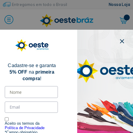
Entregamos em todo o Brasil
Nossa Loja
FILTRAR POR
CATEGORIA
Cadastre-se e garanta
5% OFF
na
primeira
compra
!
MARCAS
ACESSÓRIOS
Aceito os termos da
Política de Privacidade
*Campo obrigatório