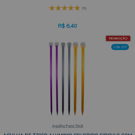
(5)
R$
6,40
10% OFF
Agulha Para Tricô