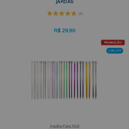
JARDAS
(2)
R$
29,90
10% OFF
Agulha Para Tricô