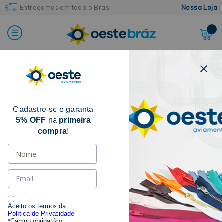
Entregamos em todo o Brasil
Nossa Loja
Home
Aviamentos Diversos
Reguladores
Cadastre-se e garanta
5% OFF
na
primeira
compra
!
Aceito os termos da
Política de Privacidade
*Campo obrigatório