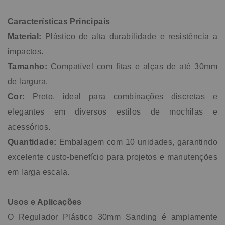
pode ajustar alças e correias de maneira simples e eficiente,
garantindo um ajuste perfeito e seguro. Aproveite o pacote
Características Principais
com 10 unidades para realizar diversos projetos e garantir
Material:
Plástico de alta durabilidade e resistência a
a reposição de peças essenciais para o seu dia a dia.
Dados Técnicos Composição: Plástico Marca: Sanding
impactos.
Quantidade: Pacote com 10 unidades
Tamanho:
Compatível com fitas e alças de até 30mm
de largura.
Cor:
Preto, ideal para combinações discretas e
elegantes em diversos estilos de mochilas e
acessórios.
Quantidade:
Embalagem com 10 unidades, garantindo
excelente custo-benefício para projetos e manutenções
em larga escala.
Usos e Aplicações
O Regulador Plástico 30mm Sanding é amplamente