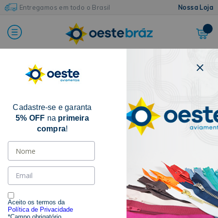
Entregamos em todo o Brasil
Nossa Loja
Home
Ilhóses e Rebites
Rebite Autoperfurante
Cadastre-se e garanta
5% OFF
na
primeira
compra
!
Aceito os termos da
Política de Privacidade
*Campo obrigatório