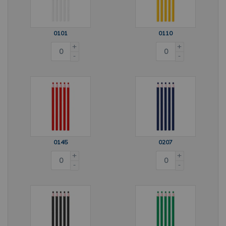
0101
0110
+
+
-
-
0145
0207
+
+
-
-