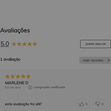
Avaliações
5.0
QUERO AVALIAR
1 avaliação
MARLENE D
há um ano
comprador verificado
esta avaliação foi útil?
0
0