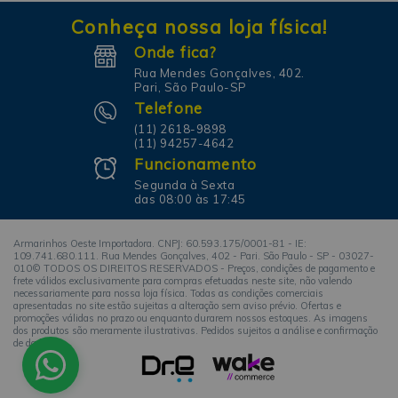
Conheça nossa loja física!
Onde fica?
Rua Mendes Gonçalves, 402.
Pari, São Paulo-SP
Telefone
(11) 2618-9898
(11) 94257-4642
Funcionamento
Segunda à Sexta
das 08:00 às 17:45
Armarinhos Oeste Importadora. CNPJ: 60.593.175/0001-81 - IE:
109.741.680.111. Rua Mendes Gonçalves, 402 - Pari. São Paulo - SP - 03027-
010© TODOS OS DIREITOS RESERVADOS - Preços, condições de pagamento e
frete válidos exclusivamente para compras efetuadas neste site, não valendo
necessariamente para nossa loja física. Todas as condições comerciais
apresentadas no site estão sujeitas a alteração sem aviso prévio. Ofertas e
promoções válidas no prazo ou enquanto durarem nossos estoques. As imagens
dos produtos são meramente ilustrativas. Pedidos sujeitos a análise e confirmação
de dados.