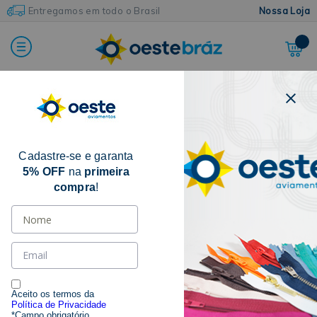
Entregamos em todo o Brasil
Nossa Loja
Home
Armarinhos e Acessórios
Caneta, Giz e Lápis Para Marcação de Tecido
Cadastre-se e garanta
5% OFF
na
primeira
compra
!
Aceito os termos da
Política de Privacidade
*Campo obrigatório