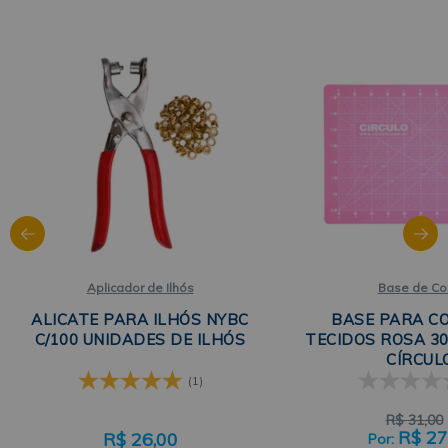
Aplicador de Ilhós
Base de Co
ALICATE PARA ILHÓS NYBC
BASE PARA C
C/100 UNIDADES DE ILHÓS
TECIDOS ROSA 3
CÍRCUL
(1)
R$
31,00
R$
27
R$
26,00