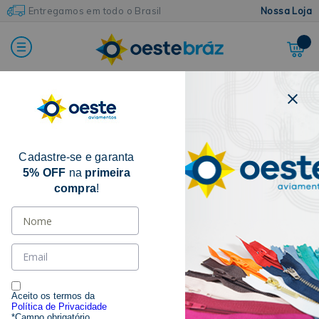
Entregamos em todo o Brasil
Nossa Loja
Home
Armarinhos e Acessórios
Caneta, Giz e Lápis Para Marcação de Tecido
Cadastre-se e garanta
5% OFF
na
primeira
compra
!
Aceito os termos da
Política de Privacidade
*Campo obrigatório