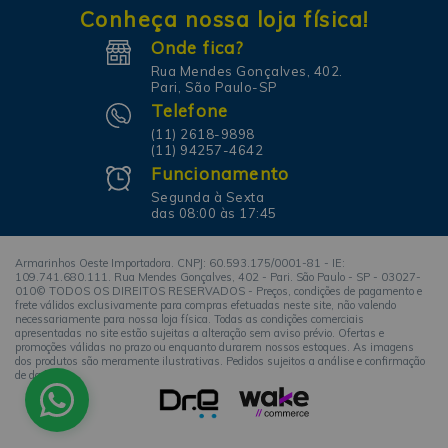
Conheça nossa loja física!
Onde fica?
Rua Mendes Gonçalves, 402.
Pari, São Paulo-SP
Telefone
(11) 2618-9898
(11) 94257-4642
Funcionamento
Segunda à Sexta
das 08:00 às 17:45
Armarinhos Oeste Importadora. CNPJ: 60.593.175/0001-81 - IE:
109.741.680.111. Rua Mendes Gonçalves, 402 - Pari. São Paulo - SP - 03027-
010© TODOS OS DIREITOS RESERVADOS - Preços, condições de pagamento e
frete válidos exclusivamente para compras efetuadas neste site, não valendo
necessariamente para nossa loja física. Todas as condições comerciais
apresentadas no site estão sujeitas a alteração sem aviso prévio. Ofertas e
promoções válidas no prazo ou enquanto durarem nossos estoques. As imagens
dos produtos são meramente ilustrativas. Pedidos sujeitos a análise e confirmação
de dados.