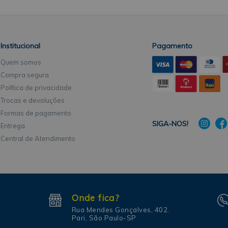
Institucional
Pagamento
Quem somos
Compra segura
Política de privacidade
Trocas e devoluções
Formas de pagamento
SIGA-NOS!
Entrega
Central de Atendimento
Onde fica?
Rua Mendes Gonçalves, 402.
Pari, São Paulo-SP