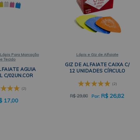
 Lápis Para Marcação
Lápis e Giz de Alfaiate
e Tecido
GIZ DE ALFAIATE CAIXA C/
LFAIATE AGUIA
12 UNIDADES CÍRCULO
L C/02UN.COR
(2)
(2)
R$
26,82
R$
29,80
$
17,00