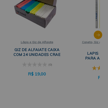
Lápis e Giz de Alfaiate
Caneta, Giz e Láp
de Te
GIZ DE ALFAIATE CAIXA
LAPIS GIZ
COM 24 UNIDADES CRAE
PARA ALFAI
(0)
R$
19,00
R$
1