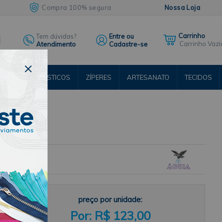
Compra 100% segura
Nossa Loja
Tem dúvidas?
Entre ou
Carrinho Vazi
Atendimento
Cadastre-se
ENTOS
ELÁSTICOS
ZÍPERES
ARTESANATO
TECIDOS
RSOS
4UN COR
preço por unidade:
R$ 123,00