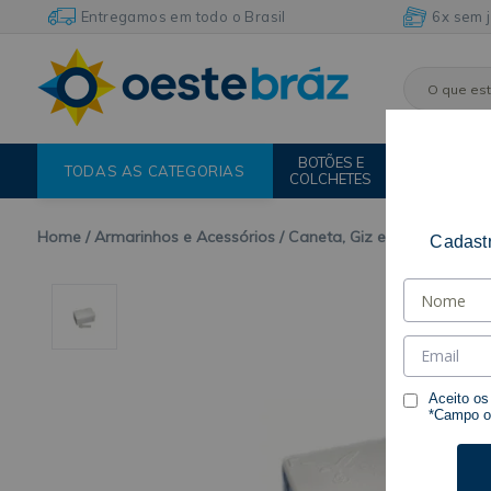
Entregamos em todo o Brasil
6x sem 
BOTÕES E
FIOS E
TODAS AS CATEGORIAS
COLCHETES
LINHAS
Home
Armarinhos e Acessórios
Caneta, Giz e Lápis Para M
Cadastr
Aceito o
*Campo ob