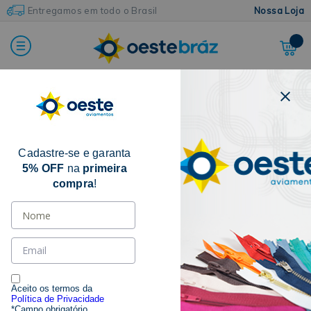
Entregamos em todo o Brasil
Nossa Loja
Home
Fitas
Fita de Gorgurão
Cadastre-se e garanta
5% OFF
na
primeira
compra
!
Aceito os termos da
Política de Privacidade
*Campo obrigatório