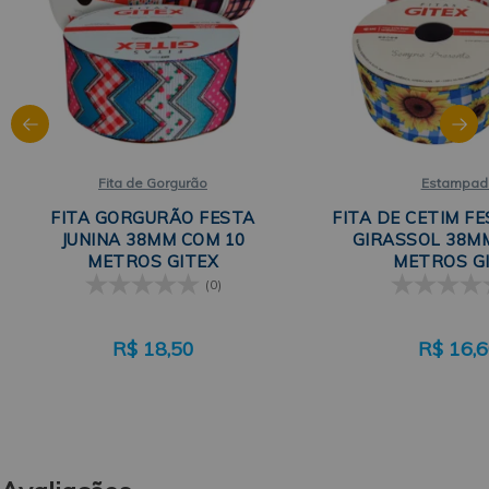
Fita de Gorgurão
Estampad
FITA GORGURÃO FESTA
FITA DE CETIM FE
JUNINA 38MM COM 10
GIRASSOL 38M
METROS GITEX
METROS G
(0)
R$
18,50
R$
16,