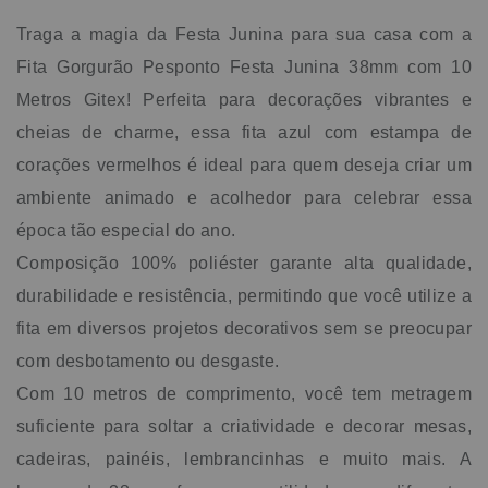
magia da Festa Junina para sua casa! Dados Técnicos:
Traga a magia da Festa Junina para sua casa com a
Modelo: Gorgurão Largura: 38mm Comprimento: 10 Metros
Composição: 100% Poliéster.
Fita Gorgurão Pesponto Festa Junina 38mm com 10
Metros Gitex! Perfeita para decorações vibrantes e
cheias de charme, essa fita azul com estampa de
corações vermelhos é ideal para quem deseja criar um
ambiente animado e acolhedor para celebrar essa
época tão especial do ano.
Composição 100% poliéster garante alta qualidade,
durabilidade e resistência, permitindo que você utilize a
fita em diversos projetos decorativos sem se preocupar
com desbotamento ou desgaste.
Com 10 metros de comprimento, você tem metragem
suficiente para soltar a criatividade e decorar mesas,
cadeiras, painéis, lembrancinhas e muito mais. A