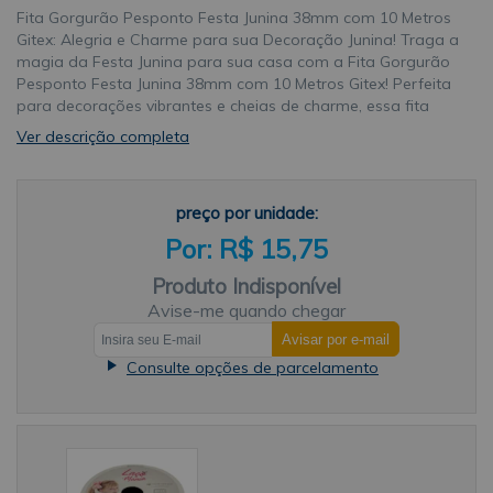
Fita Gorgurão Pesponto Festa Junina 38mm com 10 Metros
Gitex: Alegria e Charme para sua Decoração Junina! Traga a
magia da Festa Junina para sua casa com a Fita Gorgurão
Pesponto Festa Junina 38mm com 10 Metros Gitex! Perfeita
para decorações vibrantes e cheias de charme, essa fita
azul com estampa de corações vermelhos é ideal para
Ver descrição completa
quem deseja criar um ambiente animado e acolhedor para
celebrar essa época tão especial do ano. Composição 100%
poliéster garante alta qualidade, durabilidade e resistência,
preço por unidade:
permitindo que você utilize a fita em diversos projetos
decorativos sem se preocupar com desbotamento ou
R$ 15,75
desgaste. Com 10 metros de comprimento, você tem
metragem suficiente para soltar a criatividade e decorar
Produto Indisponível
mesas, cadeiras, painéis, lembrancinhas e muito mais. A
Avise-me quando chegar
largura de 38mm oferece versatilidade para diferentes tipos
de laços, amarrações e aplicações. Onde usar a Fita
Consulte opções de parcelamento
Gorgurão Pesponto Festa Junina 38mm Gitex: Decoração de
mesas: Crie laços charmosos para os guardanapos, decore
os sousplats ou prenda fitas nas cadeiras para um toque
especial. Painéis temáticos: Utilize a fita para criar bordas
coloridas, enfeitar cartazes ou pendurar bandeirinhas,
deixando o ambiente ainda mais festivo. Lembrancinhas: