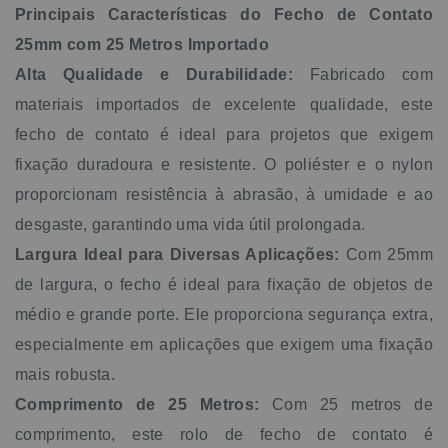
brinquedos. Sua praticidade e fácil aplicação tornam-no
Principais Características do Fecho de Contato
ideal para projetos criativos e personalizados.
Equipamentos Esportivos e de Segurança: Amplamente
25mm com 25 Metros Importado
usado em equipamentos esportivos, como protetores, luvas
Alta Qualidade e Durabilidade:
Fabricado com
e suportes, o fecho de contato garante fixação e segurança
durante a prática de atividades físicas. Também pode ser
materiais importados de excelente qualidade, este
usado em coletes de segurança e uniformes específicos.Por
fecho de contato é ideal para projetos que exigem
Que Escolher o Fecho de Contato 25mm com 25 Metros
Importado?A escolha do fecho de contato 25mm com 25
fixação duradoura e resistente. O poliéster e o nylon
metros importado é ideal para quem busca uma solução de
proporcionam resistência à abrasão, à umidade e ao
fixação prática, durável e com excelente custo-benefício.
Este produto alia qualidade e versatilidade, podendo ser
desgaste, garantindo uma vida útil prolongada.
utilizado em diferentes superfícies e aplicações. Sua
Largura Ideal para Diversas Aplicações:
Com 25mm
composição de poliéster e nylon assegura resistência e
conforto, enquanto a disponibilidade em preto e branco
de largura, o fecho é ideal para fixação de objetos de
permite que o fecho se adapte a variados estilos e
médio e grande porte. Ele proporciona segurança extra,
necessidades.Seja para projetos industriais, comerciais ou
domésticos, este fecho de contato importado atende às
especialmente em aplicações que exigem uma fixação
exigências de um mercado que valoriza tanto a qualidade
mais robusta.
quanto a praticidade.Dados TécnicosComposição: 70%
poliéster e 30% nylonMarca: ImportadoLargura:
Comprimento de 25 Metros:
Com 25 metros de
25mmComprimento: 25 Metros
comprimento, este rolo de fecho de contato é