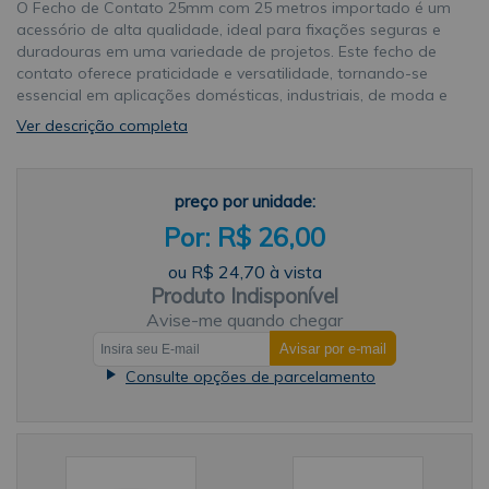
O Fecho de Contato 25mm com 25 metros importado é um
acessório de alta qualidade, ideal para fixações seguras e
duradouras em uma variedade de projetos. Este fecho de
contato oferece praticidade e versatilidade, tornando-se
essencial em aplicações domésticas, industriais, de moda e
artesanato. Com uma largura de 25mm e rolo de 25
Ver descrição completa
metros, ele permite o uso prolongado em diversos projetos,
aumentando a eficiência e reduzindo a necessidade de
reposição constante.Composto por 70% poliéster e 30%
preço por unidade:
nylon, esse fecho de contato apresenta uma combinação de
resistência e durabilidade, que o diferencia no mercado.
R$ 26,00
Disponível nas cores preta e branca, ele pode ser utilizado
em materiais de diversas tonalidades, adaptando-se tanto
ou
R$ 24,70
à vista
em aplicações de alto contraste quanto em opções mais
Produto Indisponível
discretas e elegantes.Principais Características do Fecho de
Avise-me quando chegar
Contato 25mm com 25 Metros Importado Alta Qualidade e
Durabilidade: Fabricado com materiais importados de
Consulte opções de parcelamento
excelente qualidade, este fecho de contato é ideal para
projetos que exigem fixação duradoura e resistente. O
poliéster e o nylon proporcionam resistência à abrasão, à
umidade e ao desgaste, garantindo uma vida útil
prolongada. Largura Ideal para Diversas Aplicações: Com
25mm de largura, o fecho é ideal para fixação de objetos