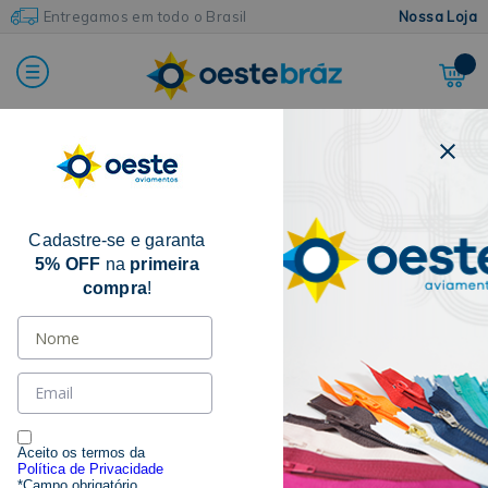
Entregamos em todo o Brasil
Nossa Loja
Home
Aviamentos Diversos
Velcros
Velcro Para Costura
Cadastre-se e garanta
5% OFF
na
primeira
compra
!
Aceito os termos da
Política de Privacidade
*Campo obrigatório