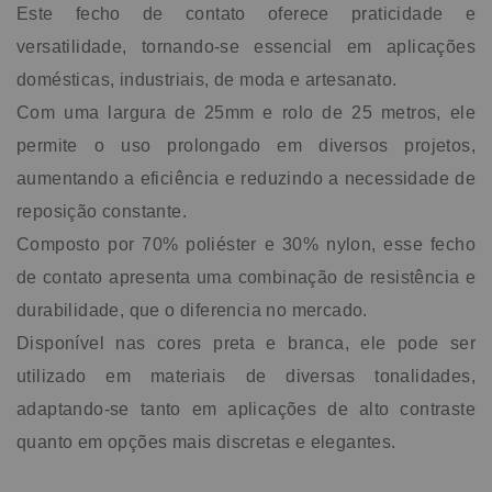
acessórios que necessitam de fechamento seguro e
Este fecho de contato oferece praticidade e
ajustável. Muito utilizado em jaquetas, uniformes e mochilas,
versatilidade, tornando-se essencial em aplicações
permitindo que as peças sejam facilmente ajustadas e
fixadas. Calçados e Acessórios: Em calçados, o fecho de
domésticas, industriais, de moda e artesanato.
contato é comum em modelos esportivos ou infantis,
Com uma largura de 25mm e rolo de 25 metros, ele
facilitando o fechamento rápido e ajustável. Também pode
ser utilizado em cintos, braceletes e acessórios
permite o uso prolongado em diversos projetos,
personalizados. Móveis e Decoração: Para aplicações em
aumentando a eficiência e reduzindo a necessidade de
cortinas, capas de almofadas, colchas e outros itens de
decoração, esse fecho proporciona uma fixação prática e
reposição constante.
removível. Ele é excelente para mantas e capas de proteção
Composto por 70% poliéster e 30% nylon, esse fecho
para sofás, oferecendo a possibilidade de retirada rápida
para lavagem. Aplicações Industriais e Comerciais: No setor
de contato apresenta uma combinação de resistência e
industrial, o fecho de contato de 25mm é utilizado em
durabilidade, que o diferencia no mercado.
embalagens e na organização de cabos, sendo uma
solução eficiente para fixar equipamentos, ferramentas e
Disponível nas cores preta e branca, ele pode ser
objetos em locais específicos. Na área comercial, é comum
utilizado em materiais de diversas tonalidades,
em expositores e displays, oferecendo fixação rápida para
materiais de comunicação visual. Artesanato e DIY (Faça
adaptando-se tanto em aplicações de alto contraste
Você Mesmo): Muito procurado por artesãos e adeptos do
quanto em opções mais discretas e elegantes.
DIY, o fecho de contato é utilizado em projetos de
personalização, como bolsas, carteiras, itens decorativos e