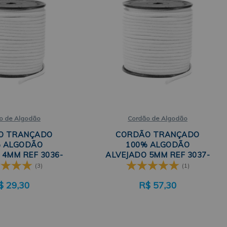
o de Algodão
Cordão de Algodão
O TRANÇADO
CORDÃO TRANÇADO
 ALGODÃO
100% ALGODÃO
 4MM REF 3036-
ALVEJADO 5MM REF 3037-
0M SÃO JOSÉ
A C/50M SÃO JOSÉ
(3)
(1)
$
29,30
R$
57,30