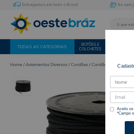
Entregamos em todo o Brasil
6x sem 
BOTÕES E
FIOS E
TODAS AS CATEGORIAS
COLCHETES
LINHAS
Home
Aviamentos Diversos
Cordões
Cordão de Algodão
Cadastr
Aceito o
*Campo ob