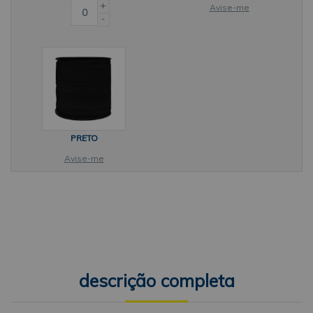
+
Avise-me
-
PRETO
Avise-me
descrição completa