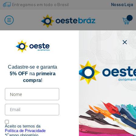
Entregamos em todo o Brasil
Nossa Loja
Home
Aviamentos Diversos
Cordões
Cordão de Algodão
Cadastre-se e garanta
5% OFF
na
primeira
compra
!
Aceito os termos da
Política de Privacidade
*Campo obrigatório