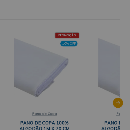
10% OFF
Pano de Copa
Pano d
PANO DE COPA 100%
PANO DE C
ALGODÃO 1M X 70 CM
ALGODÃO 45