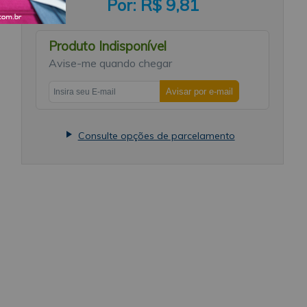
R$ 9,81
a
Produto Indisponível
em
Avise-me quando chegar
te
Consulte opções de parcelamento