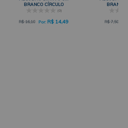
BRANCO CÍRCULO
BRANCO 
(0)
R$
14,49
R$
16,10
R$
7,50