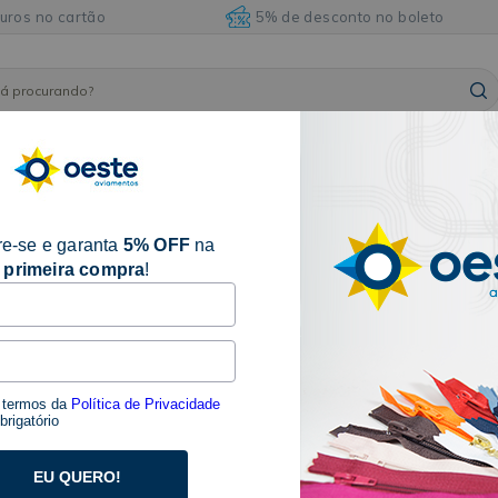
juros no cartão
5% de desconto no boleto
ARMARINHOS
ILHÓSES
BORDADOS E
AVIAM
FITAS
E
E
ACABAMENTOS
DIVE
ACESSÓRIOS
REBITES
e-se e garanta
5% OFF
na
primeira compra
!
COLA PANO - 60 GRAMAS - 
SKU 19286
Seja o primeiro a avaliar
s termos da
Política de Privacidade
Descrição:
rigatório
Cola Pano - 60 gramas - CírculoComposição: Resi
acrílica, água deionizada, conservantes e
EU QUERO!
espessantes.Contém: 60 gramasCola resistente a