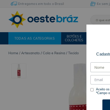
Entregamos em todo o Brasil
6x sem 
BOTÕES E
FIOS E
TODAS AS CATEGORIAS
COLCHETES
LINHAS
Home
Artesanato
Cola e Resina
Tecido
Cadastr
Aceito o
*Campo ob