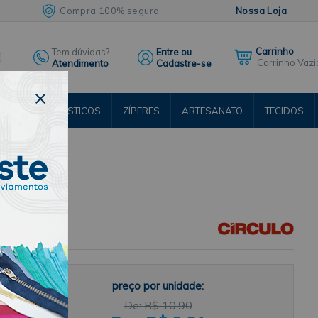
Compra 100% segura
Nossa Loja
Tem dúvidas?
Entre ou
Carrinho Vazi
Atendimento
Cadastre-se
ENTOS
ELÁSTICOS
ZÍPERES
ARTESANATO
TECIDOS
RSOS
CÍRCULO
na
preço por unidade:
R$ 10,90