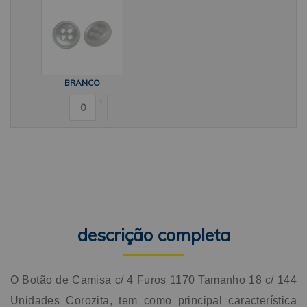
produtos de forma que não agredisse o meio
ambiente.AplicaçãoSua aplicação é variada, podendo ser
utilizado em camisas e calças sociais, alguns trabalhos em
artesanatos como casacos de tricô também são indicados
para o uso deste botão.Este produto normalmente é
utilizado comAgulha de plástico para tricô e lã para tricô
BRANCO
Mais bebê, linhas de costura, agulhas de costura e tesouras
+
multiuso para o corte das linhas e sobra de linhas.Conteúdo
-
da embalagem1 Pacote de Botões de Camisa c/ 4 Furos
1170 Tamanho 18 c/ 144 Unidades
CorozitaComposiçãoPoliéster com brilhoDados
técnicosFabricante: CorozitaTamanho do botão: 18Modelo:
1170Diâmetro do botão: 11,43 mmContém: 144
UnidadesAltura do Pacote: 2 cmLargura do Pacote: 7,5
cmComprimento do Pacote: 8,5 cmPeso do Pacote: 0,031 kg
(31 Gramas)Principais CoresBranco
descrição completa
O Botão de Camisa c/ 4 Furos 1170 Tamanho 18 c/ 144
Unidades Corozita, tem como principal característica