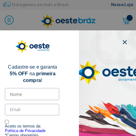
Entregamos em todo o Brasil
Nossa Loja
Home
Botões e Colchetes
Botão Para Costura
Botão de Poliéster
Cadastre-se e garanta
5% OFF
na
primeira
compra
!
Aceito os termos da
Política de Privacidade
*Campo obrigatório