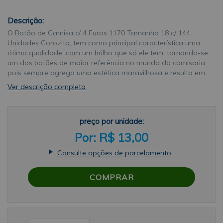
Descrição:
O Botão de Camisa c/ 4 Furos 1170 Tamanho 18 c/ 144
Unidades Corozita, tem como principal característica uma
ótima qualidade, com um brilho que só ele tem, tornando-se
um dos botões de maior referência no mundo da camisaria
pois sempre agrega uma estética maravilhosa e resulta em
incríveis peças, nas produções em larga escala, além de ser
Ver descrição completa
um botão muito utilizado por ser bonito, simples e de fácil
aplicação.Sobre a marcaFundada em 1935 por Gino
Lanfranchi, no estado de São Paulo na cidade de Taubaté,
preço por unidade:
com o intuito de atender as necessidades dos seus clientes,
buscando sempre tornar-se uma referência no mercado de
R$ 13,00
botões nacional e internacional. Inicialmente os botões da
corozita eram feitos à base de uma castanha de uma
Consulte opções de parcelamento
palmeira típica da região amazônica, a Jarina, que na Itália
ficou conhecida como corozo e foi daí que surgiu o nome
COMPRAR
Corozita.Já no ano de 1947, com o surgimento do plástico
para acompanhar o crescimento da indústria, a corozita
passa por uma reformulação completa em seu processo de
fabricação dos botões, sempre com uma consciência
ambiental, buscando maneiras de produzir os seus