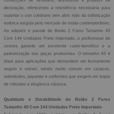
confecções de vestuário, acessórios e projetos de
valor e profissionalismo aos seus projetos de costura e
decoração, oferecendo a resistência necessária para
design. Dados Técnicos Tamanho: 40 Composição: 100%
Poliéster Marca: Importado
suportar o uso cotidiano sem abrir mão da sofisticação
estética exigida pelo mercado de moda contemporâneo.
Ao adquirir o pacote de Botão 2 Furos Tamanho 40
Com 144 Unidades Preto Importado, o profissional de
costura garante um excelente custo-benefício e a
padronização das peças produzidas. O tamanho 40 é
ideal para aplicações que demandam um fechamento
seguro e visível, sendo muito comum em casacos,
sobretudos, jaquetas e uniformes que exigem um toque
de robustez e elegância clássica.
Qualidade e Durabilidade do Botão 2 Furos
Tamanho 40 Com 144 Unidades Preto Importado