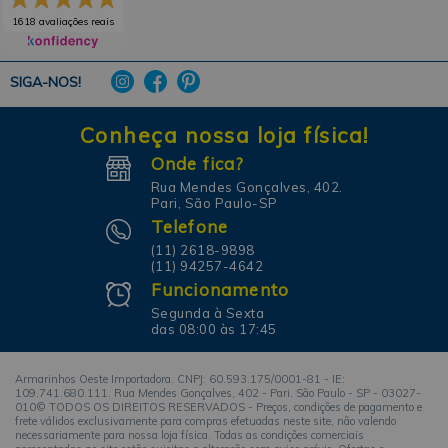
1618 avaliações reais
SIGA-NOS!
Conheça nossa loja física!
Onde fica?
Rua Mendes Gonçalves, 402.
Pari, São Paulo-SP
Telefone
(11) 2618-9898
(11) 94257-4642
Funcionamento
Segunda à Sexta
das 08:00 às 17:45
Armarinhos Oeste Importadora. CNPJ: 60.593.175/0001-81 - IE:
109.741.680.111. Rua Mendes Gonçalves, 402 - Pari. São Paulo - SP - 03027-
010© TODOS OS DIREITOS RESERVADOS - Preços, condições de pagamento e
frete válidos exclusivamente para compras efetuadas neste site, não valendo
necessariamente para nossa loja física. Todas as condições comerciais