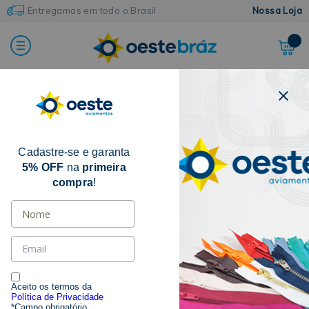
Entregamos em todo o Brasil
Nossa Loja
Home
Botões e Colchetes
Botão Para Costura
Botão de Poliéster
Cadastre-se e garanta
5% OFF
na
primeira
compra
!
Aceito os termos da
Política de Privacidade
*Campo obrigatório