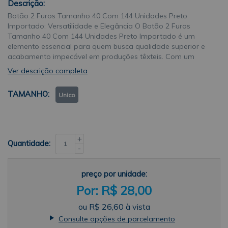
Descrição:
Botão 2 Furos Tamanho 40 Com 144 Unidades Preto
Importado: Versatilidade e Elegância O Botão 2 Furos
Tamanho 40 Com 144 Unidades Preto Importado é um
elemento essencial para quem busca qualidade superior e
acabamento impecável em produções têxteis. Com um
design clássico e cor neutra, este aviamento é amplamente
Ver descrição completa
utilizado em confecções de vestuário, acessórios e projetos
de decoração, oferecendo a resistência necessária para
TAMANHO
Unico
suportar o uso cotidiano sem abrir mão da sofisticação
estética exigida pelo mercado de moda contemporâneo. Ao
adquirir o pacote de Botão 2 Furos Tamanho 40 Com 144
Unidades Preto Importado, o profissional de costura
garante um excelente custo-benefício e a padronização das
+
Quantidade:
peças produzidas. O tamanho 40 é ideal para aplicações
-
que demandam um fechamento seguro e visível, sendo
muito comum em casacos, sobretudos, jaquetas e
preço por unidade:
uniformes que exigem um toque de robustez e elegância
R$ 28,00
clássica. Qualidade e Durabilidade do Botão 2 Furos
Tamanho 40 Com 144 Unidades Preto Importado Fabricado
ou
R$ 26,60
à vista
em 100% poliéster, o Botão 2 Furos Tamanho 40 Com 144
Consulte opções de parcelamento
Unidades Preto Importado destaca-se pela alta