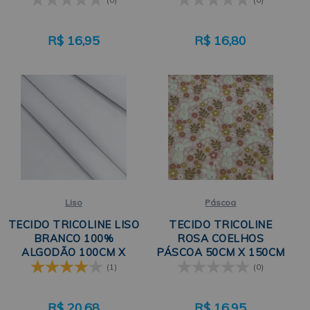
R$
16,95
R$
16,80
Liso
Páscoa
TECIDO TRICOLINE LISO
TECIDO TRICOLINE
BRANCO 100%
ROSA COELHOS
ALGODÃO 100CM X
PÁSCOA 50CM X 150CM
150CM PERIPAN
REF V02 PERIPAN
(1)
(0)
R$
20,68
R$
16,95