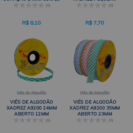
METROS
24MM COM 20 METROS
(0)
(0)
R$
8,10
R$
7,70
Viés de Algodão
Viés de Algodão
VIÉS DE ALGODÃO
VIÉS DE ALGODÃO
XADREZ A9200 24MM
XADREZ A9200 35MM
ABERTO 12MM
ABERTO 23MM
FECHADO COM 20M
FECHADO C/ 20
(0)
(0)
PERIPAN
METROS PERIPAN