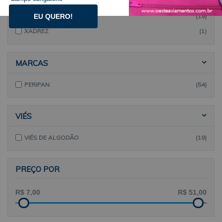
PÁSCOA
(18)
VIÉS DE ALGODÃO
(19)
EU QUERO!
XADREZ
(1)
MARCAS
PERIPAN
(54)
VIÉS
VIÉS DE ALGODÃO
(19)
PREÇO POR