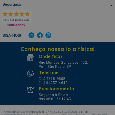
Segurança
1618 avaliações reais
SIGA-NOS!
Conheça nossa loja física!
Onde fica?
Rua Mendes Gonçalves, 402.
Pari, São Paulo-SP
Telefone
(11) 2618-9898
(11) 94257-4642
Funcionamento
Segunda à Sexta
das 08:00 às 17:45
Armarinhos Oeste Importadora. CNPJ: 60.593.175/0001-81 - IE: