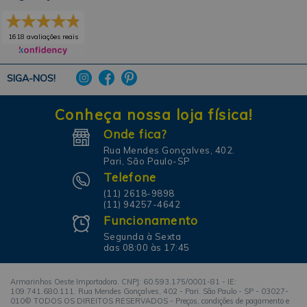
1618 avaliações reais
SIGA-NOS!
Conheça nossa loja física!
Onde fica?
Rua Mendes Gonçalves, 402.
Pari, São Paulo-SP
Telefone
(11) 2618-9898
(11) 94257-4642
Funcionamento
Segunda à Sexta
das 08:00 às 17:45
Armarinhos Oeste Importadora. CNPJ: 60.593.175/0001-81 - IE:
109.741.680.111. Rua Mendes Gonçalves, 402 - Pari. São Paulo - SP - 03027-
010© TODOS OS DIREITOS RESERVADOS - Preços, condições de pagamento e