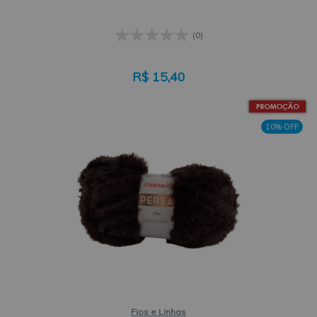
(0)
R$
15,40
10% OFF
Fios e Linhas