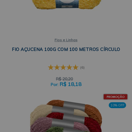
Fios e Linhas
FIO AÇUCENA 100G COM 100 METROS CÍRCULO
(6)
R$
20,20
R$
18,18
10% OFF