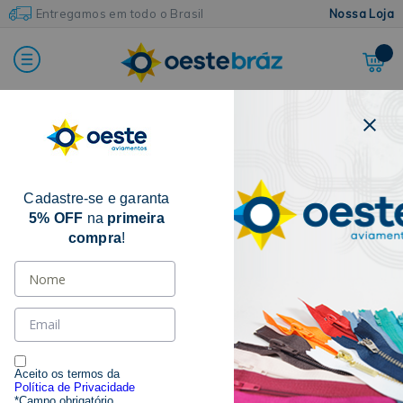
Entregamos em todo o Brasil
Nossa Loja
FILTRAR POR
CATEGORIA
Cadastre-se e garanta
5% OFF
na
primeira
compra
!
MARCAS
ACESSÓRIOS
Aceito os termos da
Política de Privacidade
*Campo obrigatório