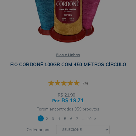
Fios e Linhas
FIO CORDONÊ 100GR COM 450 METROS CÍRCULO
(26)
R$
21,90
R$
19,71
959 produtos
1
2
3
4
5
6
7
...
40
>
Ordenar por: